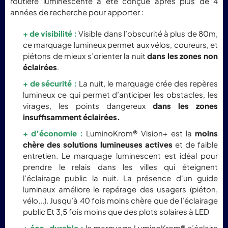
routière luminescente a été conçue après plus de 4
années de recherche pour apporter :
+ de visibilité :
Visible dans l’obscurité à plus de 80m,
ce marquage lumineux permet aux vélos, coureurs, et
piétons de mieux s’orienter la nuit
dans les zones non
éclairées
.
+ de sécurité :
La nuit, le marquage crée des repères
lumineux ce qui permet d’anticiper les obstacles, les
virages, les points dangereux
dans les zones
insuffisamment éclairées
.
+ d’économie :
LuminoKrom® Vision+ est la
moins
chère des solutions lumineuses actives
et de faible
entretien. Le marquage luminescent est idéal pour
prendre le relais dans les villes qui éteignent
l’éclairage public la nuit. La présence d'un guide
lumineux améliore le repérage des usagers (piéton,
vélo,..). Jusqu’à 40 fois moins chère que de l’éclairage
public Et 3,5 fois moins que des plots solaires à LED
+ éco-durable :
le marquage LuminoKrom® s’éclaire