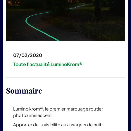
pr
Lum
07/02/2020
Toute l'actualité LuminoKrom®
Sommaire
LuminoKrom®, le premier marquage routier
photoluminescent
Apporter de la visibilité aux usagers de nuit