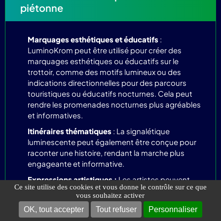
piétonne
Marquages esthétiques et éducatifs
:
LuminoKrom peut être utilisé pour créer des
marquages esthétiques ou éducatifs sur le
trottoir, comme des motifs lumineux ou des
indications directionnelles pour des parcours
touristiques ou éducatifs nocturnes. Cela peut
rendre les promenades nocturnes plus agréables
et informatives.
Itinéraires thématiques
: La signalétique
luminescente peut également être conçue pour
raconter une histoire, rendant la marche plus
engageante et informative.
Expressions artistiques :
Les artistes peuvent
Ce site utilise des cookies et vous donne le contrôle sur ce que
utiliser LuminoKrom pour créer des œuvres
vous souhaitez activer
lumineuses sur le trottoir ou le cheminement
OK, tout accepter
Tout refuser
Personnaliser
piéton. Ces œuvres peuvent changer