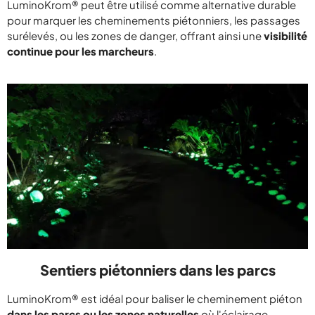
LuminoKrom® peut être utilisé comme alternative durable
pour marquer les cheminements piétonniers, les passages
surélevés, ou les zones de danger, offrant ainsi une
visibilité
continue pour les marcheurs
.
Sentiers piétonniers dans les parcs
LuminoKrom® est idéal pour baliser le cheminement piéton
dans les parcs ou les zones naturelles
où l'éclairage