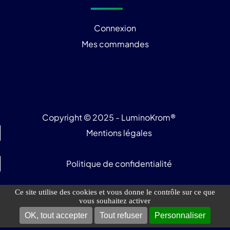
Connexion
Mes commandes
Copyright © 2025 - LuminoKrom®
Mentions légales
Politique de confidentialité
Ce site utilise des cookies et vous donne le contrôle sur ce que
Plan du site
vous souhaitez activer
OK, tout accepter
Tout refuser
Personnaliser
Gestion des cookies