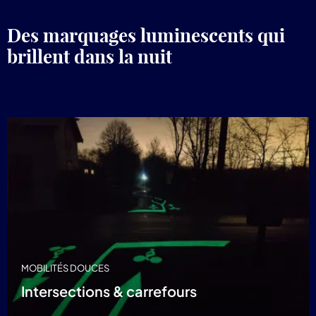
pr
Lum
Des marquages luminescents qui
brillent dans la nuit
MOBILITÉS DOUCES
Intersections & carrefours