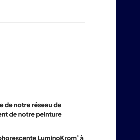
e de notre réseau de
nt de notre peinture
osphorescente LuminoKrom
à
®