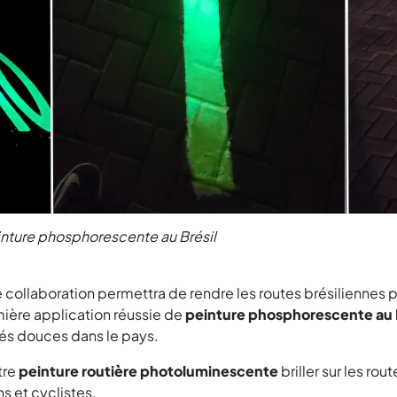
einture phosphorescente au Brésil
llaboration permettra de rendre les routes brésiliennes p
ière application réussie de
peinture phosphorescente au B
tés douces dans le pays.
tre
peinture routière photoluminescente
briller sur les rou
s et cyclistes.