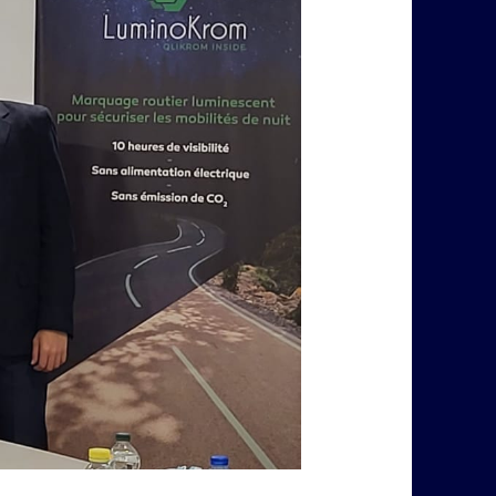
produits
LuminoKrom®