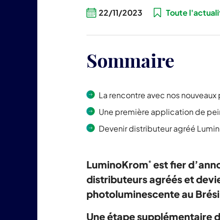
22/11/2023
Toute l'actua
Sommaire
La rencontre avec nos nouveaux p
Une première application de pei
Devenir distributeur agréé Lum
LuminoKrom
est fier d’ann
®
distributeurs agréés et dev
photoluminescente au Brési
Une étape supplémentaire 