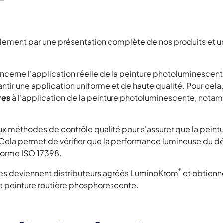
ent par une présentation complète de nos produits et une
oncerne l'application réelle de la peinture photoluminescent
antir une application uniforme et de haute qualité. Pour cela
res
à l'application de la peinture photoluminescente, notam
aux méthodes de contrôle qualité pour s'assurer que la pein
Cela permet de vérifier que la performance lumineuse du d
norme ISO 17398.
®
aires deviennent distributeurs agréés LuminoKrom
et obtienne
e peinture routière phosphorescente.