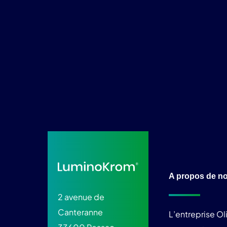
A propos de n
2 avenue de
Canteranne
L’entreprise O