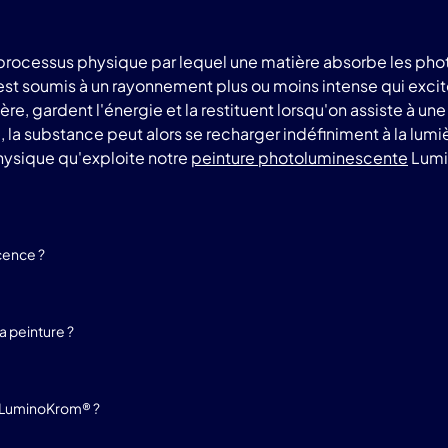
rocessus physique par lequel une matière absorbe les phot
 est soumis à un rayonnement plus ou moins intense qui exci
e, gardent l'énergie et la restituent lorsqu'on assiste à un
a substance peut alors se recharger indéfiniment à la lumière 
sique qu'exploite notre
peinture photoluminescente
Lumi
cence ?
 peinture ?
e LuminoKrom® ?