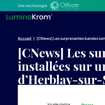
Aller au texte
Aller au menu
Une technologie
Accueil
|
[CNews] Les surprenantes bandes lumi
[CNews] Les su
installées sur 
d’Herblay-sur-
22/09/2024
Presse