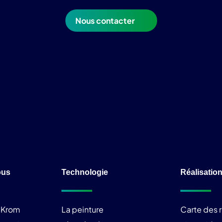
Nous contacter
ous
Technologie
Réalisatio
liKrom
La peinture
Carte des r