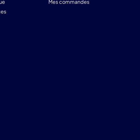
ue
Mes commandes
ges