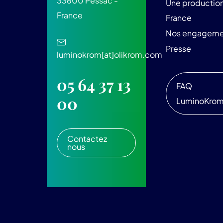
33600 Pessac -
Une production
France
France
Nos engageme
Presse
luminokrom[at]olikrom.com
05 64 37 13
FAQ
00
LuminoKro
Contactez
nous