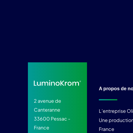
A propos de n
2 avenue de
Canteranne
L’entreprise O
33600 Pessac -
Une production
France
France