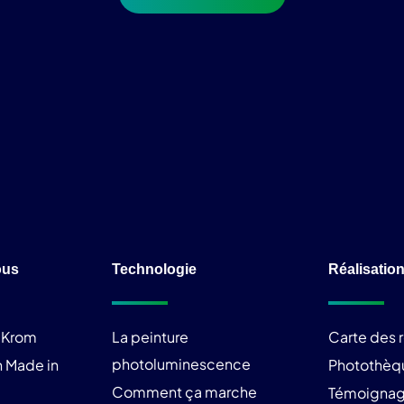
ous
Technologie
Réalisatio
liKrom
La peinture
Carte des r
photoluminescence
 Made in
Photothèq
Comment ça marche
Témoigna