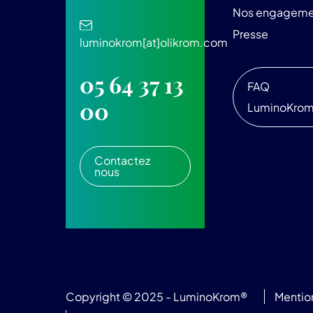
Nos engageme
Presse
luminokrom[at]olikrom.com
05 64 37 13
FAQ
00
LuminoKro
Contactez
nous
Copyright © 2025 - LuminoKrom®
Mentio