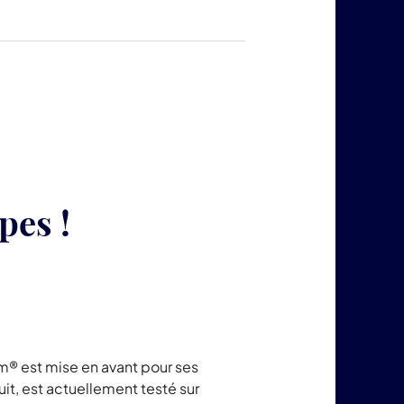
produits
LuminoKrom®
pes !
m® est mise en avant pour ses
nuit, est actuellement testé sur