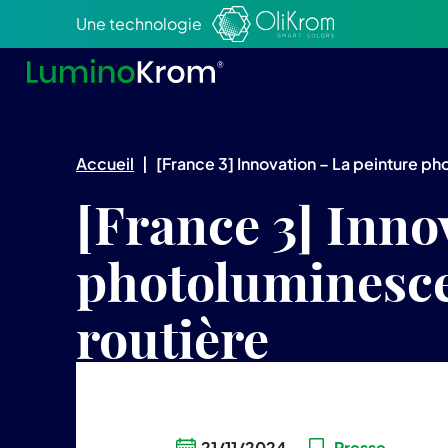
Aller au texte
Aller au menu
Une technologie
Accueil
|
[France 3] Innovation – La peinture ph
[France 3] Inno
photoluminescen
routière
21/11/2024
Presse