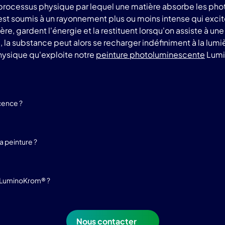
rocessus physique par lequel une matière absorbe les phot
 est soumis à un rayonnement plus ou moins intense qui exci
e, gardent l'énergie et la restituent lorsqu'on assiste à un
a substance peut alors se recharger indéfiniment à la lumière 
sique qu'exploite notre
peinture photoluminescente
Lumi
cence ?
 peinture ?
e LuminoKrom® ?
Nous contacter