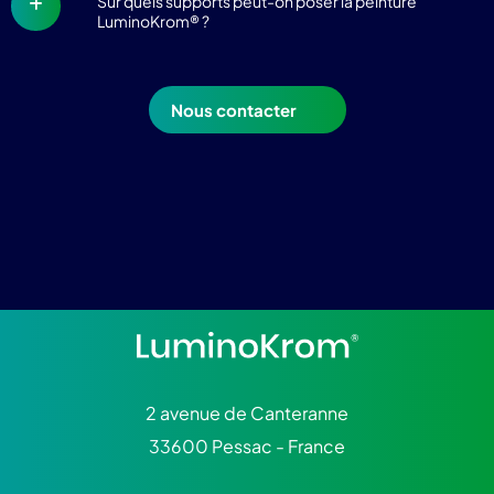
Sur quels supports peut-on poser la peinture
LuminoKrom® ?
Nous contacter
2 avenue de Canteranne
33600 Pessac - France