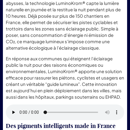
abysses,
la
technologie
LuminoKrom®
capte
la
lumière
naturelle
en
journée
et
la
restitue
la
nuit
pendant
plus
de
10
heures.
Déjà
posée
sur
plus
de
150
chantiers
en
France,
elle
permet
de
sécuriser
les
pistes
cyclables
et
trottoirs
dans
les
zones
sans
éclairage
public.
Simple
à
poser,
sans
consommation
d’énergie
ni
émission
de
CO₂,
ce
marquage
lumineux
s’impose
comme
une
alternative
écologique
à
l’éclairage
classique.
En
réponse
aux
communes
qui
éteignent
l’éclairage
public
la
nuit
pour
des
raisons
économiques
ou
environnementales,
LuminoKrom®
apporte
une
solution
efficace
pour
rassurer
les
piétons,
cyclistes
et
usagers
en
créant
un
véritable “
guide
lumineux”.
Cette
innovation
est
aujourd’hui
en
plein
déploiement
dans
les
villes,
mais
aussi
dans
les
hôpitaux,
parkings
souterrains
ou
EHPAD.
Des
pigments
intelligents
made
in
France