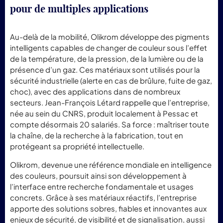
pour
de
multiples
applications
Au-
delà
de
la
mobilité,
Olikrom
développe
des
pigments
intelligents
capables
de
changer
de
couleur
sous
l’effet
de
la
température,
de
la
pression,
de
la
lumière
ou
de
la
présence
d’un
gaz.
Ces
matériaux
sont
utilisés
pour
la
sécurité
industrielle (
alerte
en
cas
de
brûlure,
fuite
de
gaz,
choc),
avec
des
applications
dans
de
nombreux
secteurs.
Jean-
François
Létard
rappelle
que
l’entreprise,
née
au
sein
du
CNRS,
produit
localement
à
Pessac
et
compte
désormais
20
salariés.
Sa
force :
maîtriser
toute
la
chaîne,
de
la
recherche
à
la
fabrication,
tout
en
protégeant
sa
propriété
intellectuelle.
Olikrom,
devenue
une
référence
mondiale
en
intelligence
des
couleurs,
poursuit
ainsi
son
développement
à
l’interface
entre
recherche
fondamentale
et
usages
concrets.
Grâce
à
ses
matériaux
réactifs,
l’entreprise
apporte
des
solutions
sobres,
fiables
et
innovantes
aux
enjeux
de
sécurité,
de
visibilité
et
de
signalisation,
aussi