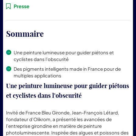
pr
Presse
Lum
Sommaire
Une peinture lumineuse pour guider piétons et
cyclistes dans l’obscurité
Des pigments intelligents made in France pour de
multiples applications
Une
peinture
lumineuse
pour
guider
piétons
et
cyclistes
dans
l’obscurité
Invité
de
France
Bleu
Gironde,
Jean-
François
Létard,
fondateur
d’Olikrom,
a
présenté
les
avancées
de
l’entreprise
girondine
en
matière
de
peinture
photoluminescente.
Inspirée
des
algues
et
poissons
des