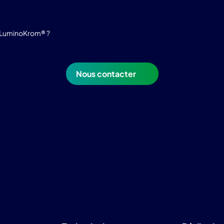
e LuminoKrom® ?
Nous contacter