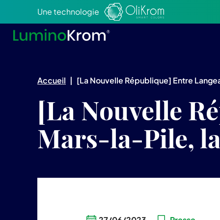
Aller au texte
Aller au menu
Une technologie
Accueil
|
[La Nouvelle République] Entre Langeai
[La Nouvelle Ré
Mars-la-Pile, l
27/06/2023
Presse