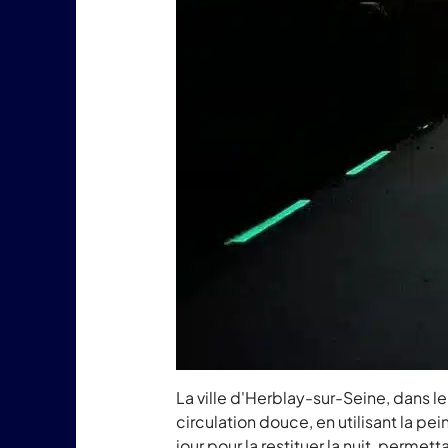
La ville d'Herblay-sur-Seine, dans 
circulation douce, en utilisant la 
jour pour la restituer la nuit, permet