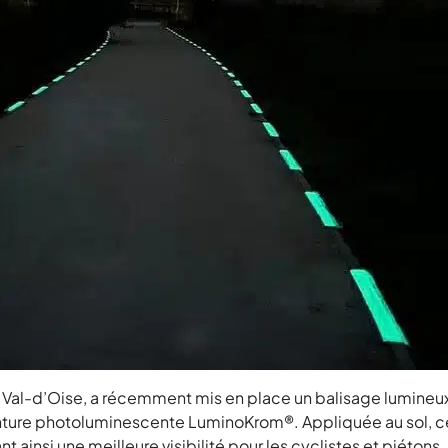
le Val-d’Oise, a récemment mis en place un balisage lumineux
peinture photoluminescente LuminoKrom®. Appliquée au sol, c
tant ainsi une meilleure visibilité pour les cyclistes et piéton