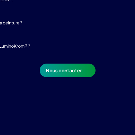
 peinture ?
e LuminoKrom® ?
Nous contacter