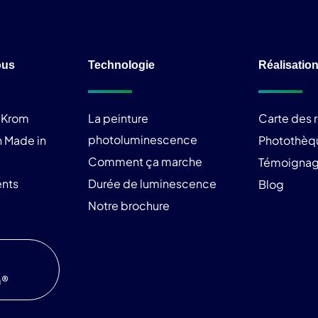
ous
Technologie
Réalisatio
liKrom
La peinture
Carte des r
photoluminescence
 Made in
Photothèq
Comment ça marche
Témoigna
nts
Durée de luminescence
Blog
Notre brochure
m®