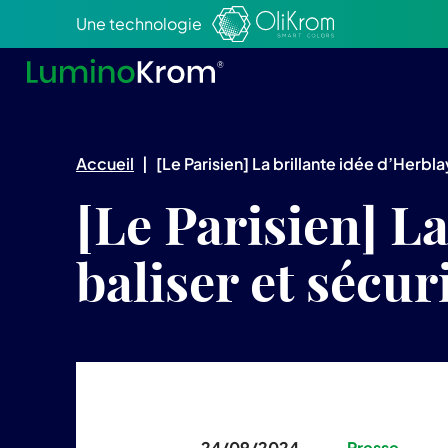
Aller au texte
Aller au menu
Une technologie
Accueil
|
[Le Parisien] La brillante idée d’Herbl
[Le Parisien] L
baliser et sécur
24/09/2024
Presse