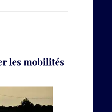
produits
LuminoKrom®
r les mobilités