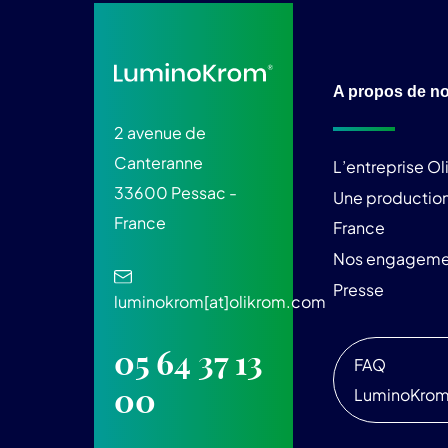
A propos de n
2 avenue de
Canteranne
L’entreprise O
33600 Pessac -
Une production
France
France
Nos engageme
Presse
luminokrom[at]olikrom.com
05 64 37 13
FAQ
00
LuminoKro