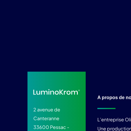
A propos de n
2 avenue de
Canteranne
L’entreprise O
33600 Pessac -
Une production