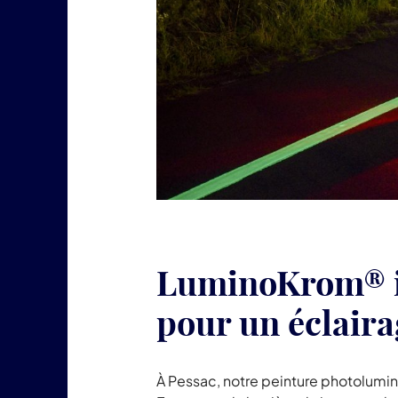
LuminoKrom® il
pour un éclair
À Pessac, notre peinture photolumi