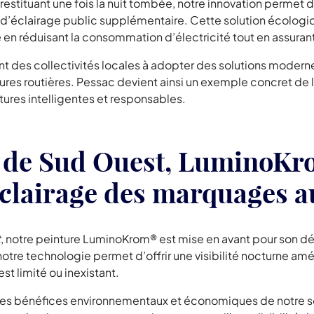
la restituant une fois la nuit tombée, notre innovation perme
 d’éclairage public supplémentaire. Cette solution écologiq
en réduisant la consommation d’électricité tout en assura
des collectivités locales à adopter des solutions modernes
tructures routières. Pessac devient ainsi un exemple concret 
ures intelligentes et responsables.
e de Sud Ouest, LuminoK
éclairage des marquages a
t
, notre peinture LuminoKrom® est mise en avant pour son d
otre technologie permet d’offrir une visibilité nocturne amé
st limité ou inexistant.
les bénéfices environnementaux et économiques de notre sol