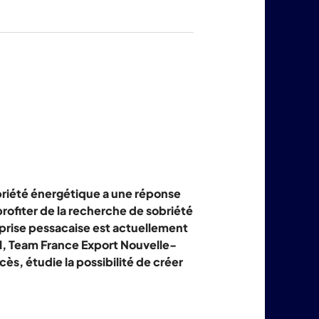
produits
LuminoKrom®
briété énergétique a une réponse
profiter de la recherche de sobriété
eprise pessacaise est actuellement
l, Team France Export Nouvelle-
ès, étudie la possibilité de créer