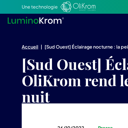
Aller au texte
Aller au menu
Une technologie
Accueil
|
[Sud Ouest] Éclairage nocturne : la pe
[Sud Ouest] Écl
OliKrom rend l
nuit
26/10/2022
Presse