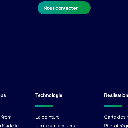
Nous contacter
ous
Technologie
Réalisatio
liKrom
La peinture
Carte des r
photoluminescence
 Made in
Photothèq