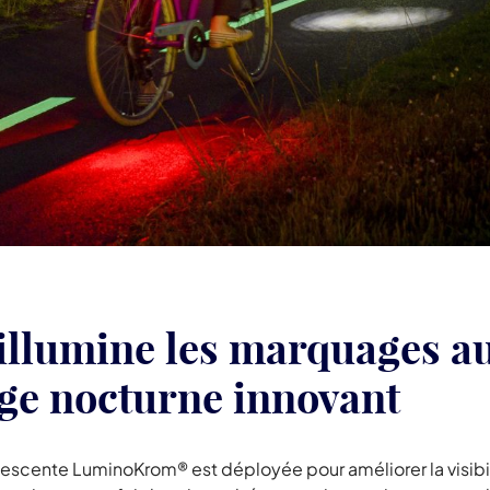
lumine les marquages au 
age nocturne innovant
nescente LuminoKrom® est déployée pour améliorer la visibi