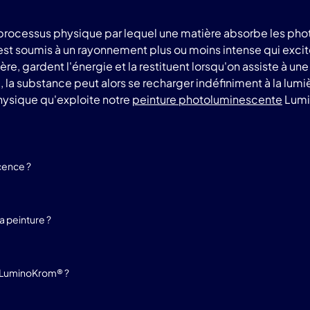
rocessus physique par lequel une matière absorbe les phot
 est soumis à un rayonnement plus ou moins intense qui exci
e, gardent l'énergie et la restituent lorsqu'on assiste à un
a substance peut alors se recharger indéfiniment à la lumière 
sique qu'exploite notre
peinture photoluminescente
Lumi
cence ?
 peinture ?
e LuminoKrom® ?