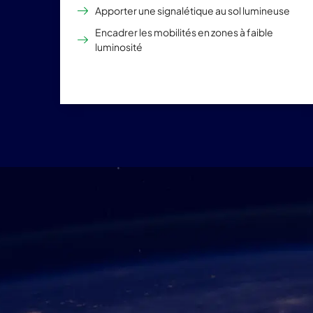
Apporter une signalétique au sol lumineuse
Encadrer les mobilités en zones à faible
luminosité