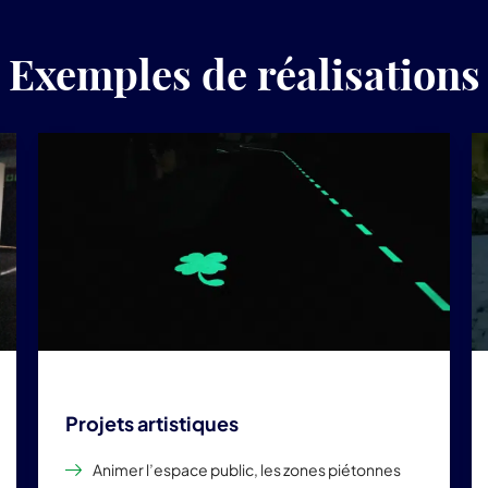
Exemples de réalisations
Projets artistiques
Animer l’espace public, les zones piétonnes