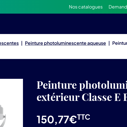
Nos catalogues
Demande
nescentes
|
Peinture photoluminescente aqueuse
|
Peintu
Peinture photolum
extérieur Classe E 
TTC
150,77
€