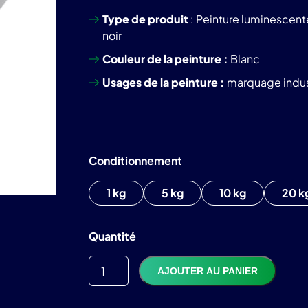
Type de produit
: Peinture luminescente
noir
Couleur de la peinture :
Blanc
Usages de la peinture :
marquage industri
Conditionnement
1 kg
5 kg
10 kg
20 k
TTC
150,77
€
Quantité
AJOUTER AU PANIER