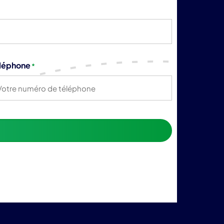
léphone
*