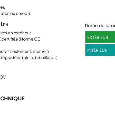
res
béton ou enrobé
tes
res en extérieur
 certifiée (Norme CE
inutes seulement, même à
 dégradées (pluie, brouillard…)
COV
ECHNIQUE