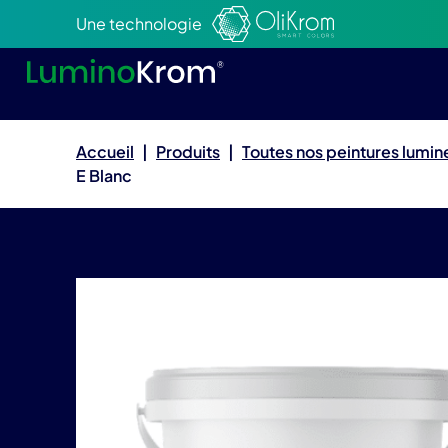
Aller au texte
Aller au menu
Une technologie
Accueil
|
Produits
|
Toutes nos peintures lumi
E Blanc