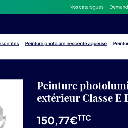
Nos catalogues
Demande
nescentes
|
Peinture photoluminescente aqueuse
|
Peintu
Peinture photolum
extérieur Classe E 
TTC
150,77
€