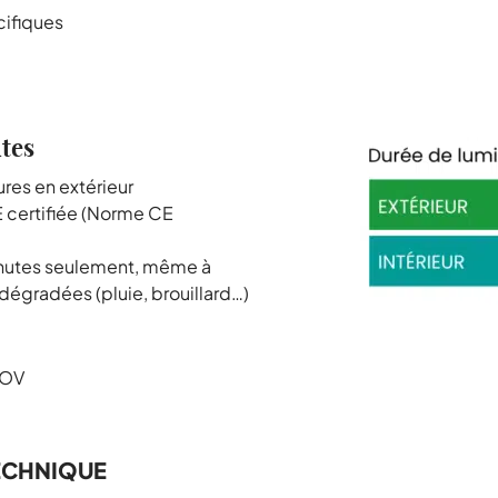
cifiques
tes
res en extérieur
 certifiée (Norme CE
inutes seulement, même à
 dégradées (pluie, brouillard…)
COV
ECHNIQUE