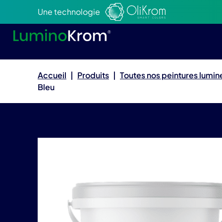
Aller au texte
Aller au menu
Une technologie
Accueil
|
Produits
|
Toutes nos peintures lumi
Bleu