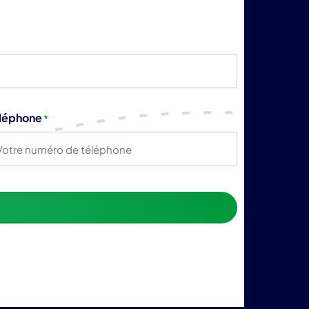
léphone
*