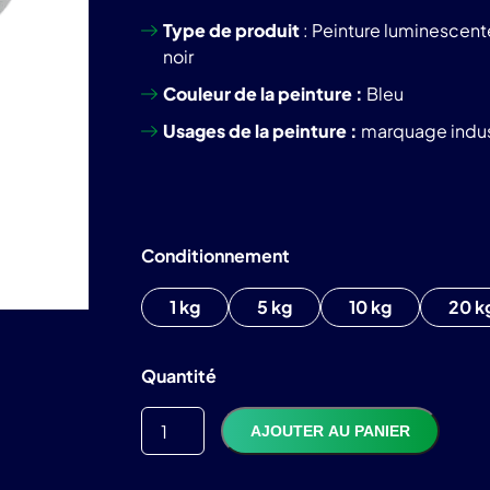
Type de produit
: Peinture luminescente
noir
Couleur de la peinture :
Bleu
Usages de la peinture :
marquage indust
Conditionnement
1 kg
5 kg
10 kg
20 k
TTC
150,77
€
Quantité
AJOUTER AU PANIER