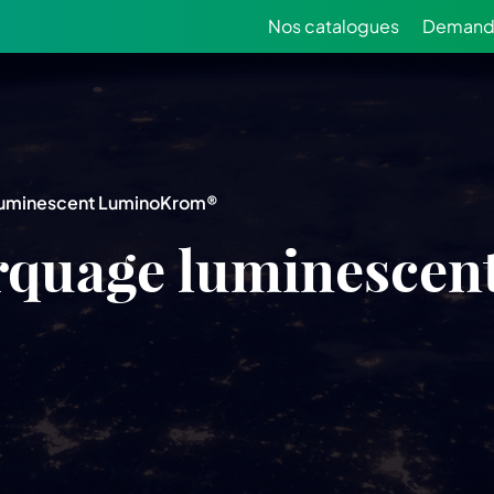
Nos catalogues
Demande
uminescent LuminoKrom®
quage luminescen