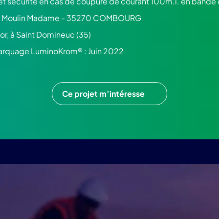
té et sécurité en cas de coupure de courant 100m.l. en band
 du Moulin Madame - 35270 COMBOURG
or, à Saint Domineuc (35)
 marquage LuminoKrom®
: Juin 2022
Ce projet m’intéresse