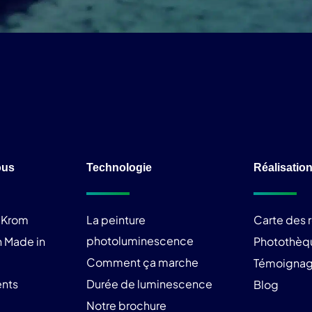
ous
Technologie
Réalisatio
liKrom
La peinture
Carte des r
photoluminescence
 Made in
Photothèq
Comment ça marche
Témoigna
nts
Durée de luminescence
Blog
Notre brochure