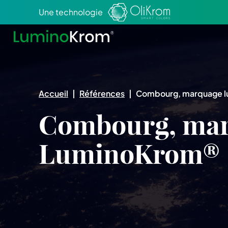
Aller au texte
Aller au menu
Une technologie
Accueil
|
Références
|
Combourg, marquage l
Combourg, mar
LuminoKrom®