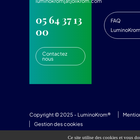
luminokrom[at]olikrom.com
05 64 37 13
FAQ
00
LuminoKro
Contactez
nous
Copyright © 2025 - LuminoKrom®
Mentio
Gestion des cookies
Ce site utilise des cookies et vous d