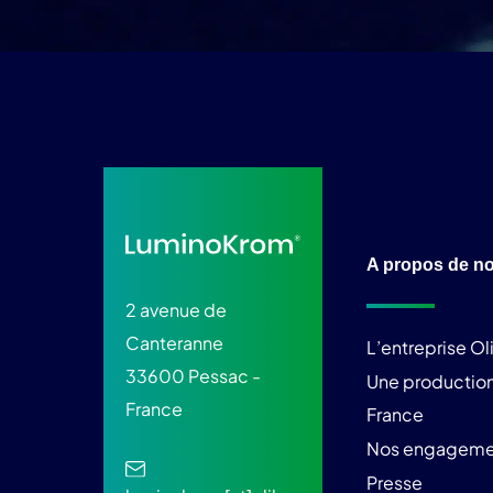
A propos de n
2 avenue de
Canteranne
L’entreprise O
33600 Pessac -
Une production
France
France
Nos engageme
Presse