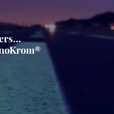
gers…
minoKrom®