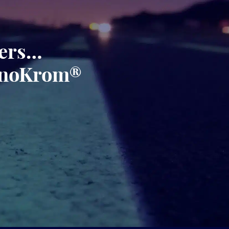
gers…
minoKrom®