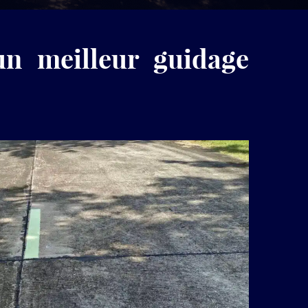
produits
LuminoKrom®
un meilleur guidage