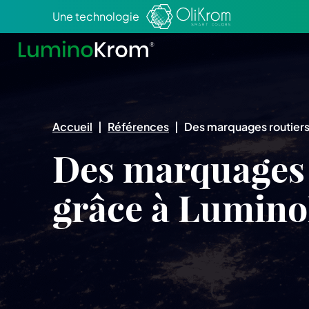
Aller au texte
Aller au menu
Une technologie
Accueil
|
Références
|
Des marquages routier
Des marquages 
grâce à Lumin