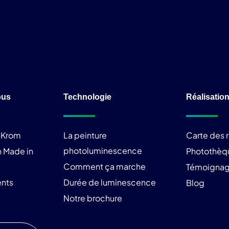
ous
Technologie
Réalisatio
liKrom
La peinture
Carte des r
photoluminescence
 Made in
Photothèq
Comment ça marche
Témoigna
nts
Durée de luminescence
Blog
Notre brochure