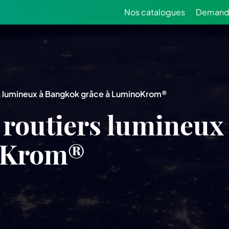
Nos catalogues
Demande
s lumineux à Bangkok grâce à LuminoKrom®
routiers lumineux
oKrom®