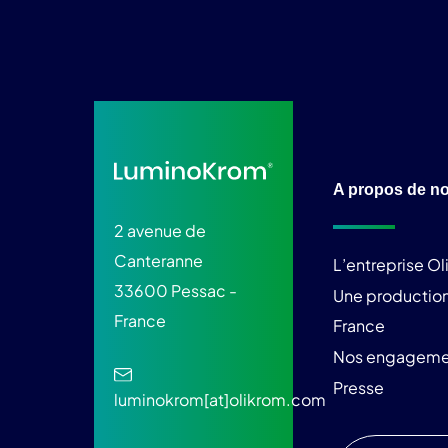
A propos de n
2 avenue de
Canteranne
L’entreprise O
33600 Pessac -
Une production
France
France
Nos engageme
Presse
luminokrom[at]olikrom.com