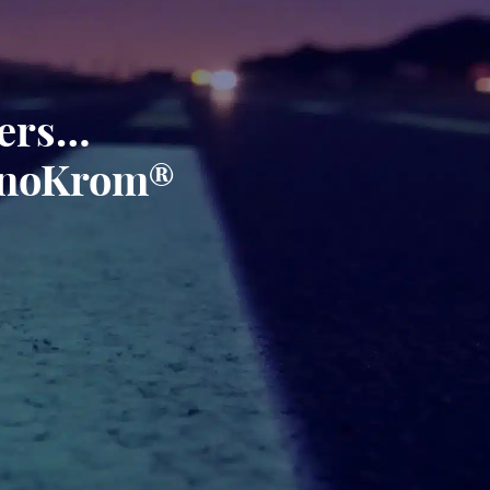
gers…
minoKrom®