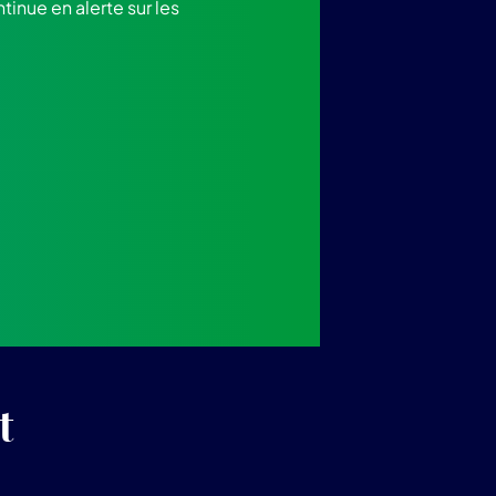
inue en alerte sur les
t