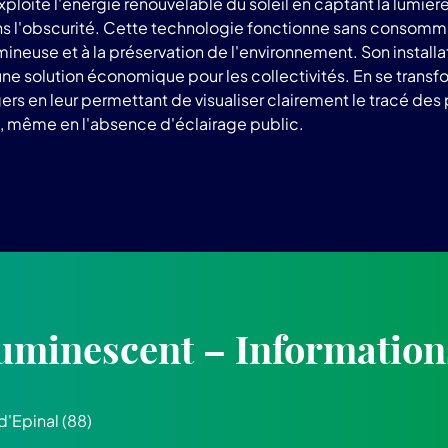
e l'énergie renouvelable du soleil en captant la lumière dur
dans l'obscurité. Cette technologie fonctionne sans consomma
lumineuse et à la préservation de l'environnement. Son install
t une solution économique pour les collectivités. En se tran
s en leur permettant de visualiser clairement le tracé des p
e, même en l'absence d'éclairage public.
uminescent – Information
 d'Epinal (88)