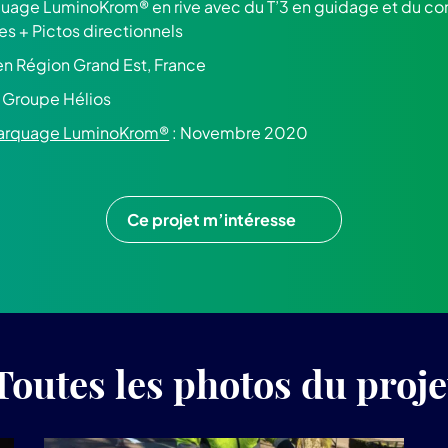
uage LuminoKrom® en rive avec du T’3 en guidage et du cont
s + Pictos directionnels
 en Région Grand Est, France
- Groupe Hélios
 marquage LuminoKrom®
: Novembre 2020
Ce projet m’intéresse
Toutes les photos du proje