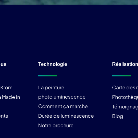
ous
Technologie
Réalisatio
liKrom
La peinture
Carte des r
photoluminescence
 Made in
Photothèq
Comment ça marche
Témoigna
nts
Durée de luminescence
Blog
Notre brochure