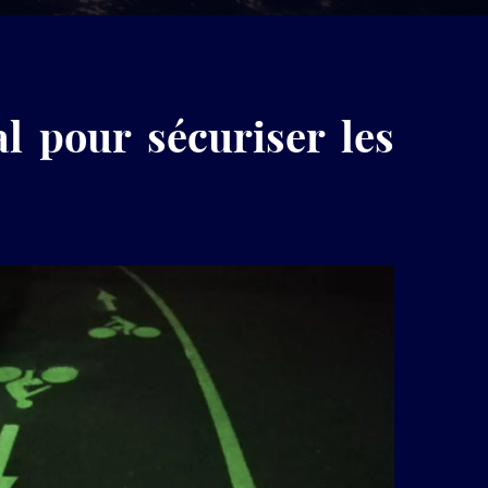
produits
LuminoKrom®
al pour sécuriser les