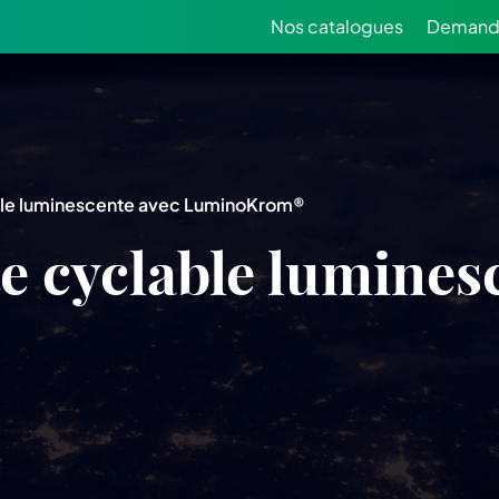
Nos catalogues
Demande
able luminescente avec LuminoKrom®
te cyclable lumines