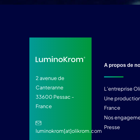
A propos de n
2 avenue de
Canteranne
L’entreprise O
33600 Pessac -
Une production
France
France
Nos engageme
Presse
luminokrom[at]olikrom.com