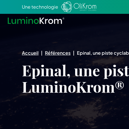
Aller au texte
Aller au menu
Une technologie
Accueil
|
Références
|
Epinal, une piste cycl
Epinal, une pis
LuminoKrom®