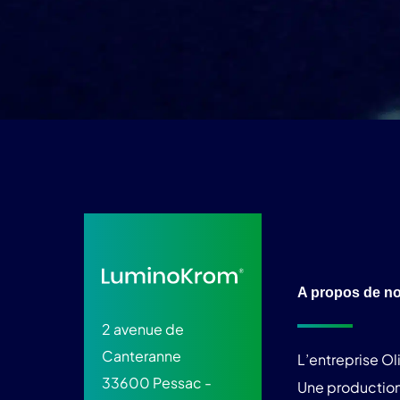
A propos de n
2 avenue de
Canteranne
L’entreprise O
33600 Pessac -
Une production