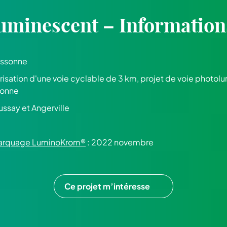
uminescent – Information
Essonne
risation d'une voie cyclable de 3 km, projet de voie photolu
sonne
ussay et Angerville
 marquage LuminoKrom®
: 2022 novembre
Ce projet m’intéresse