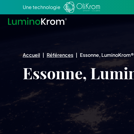
Aller au texte
Aller au menu
Une technologie
Accueil
|
Références
|
Essonne, LuminoKrom®
Essonne, Lumi