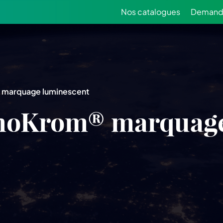
Nos catalogues
Demande
 marquage luminescent
noKrom® marquage