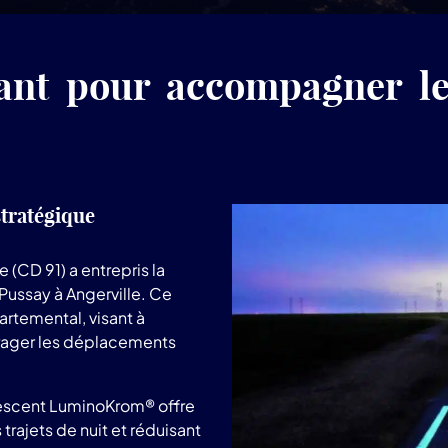
ant pour accompagner le
stratégique
(CD 91) a entrepris la
 Pussay à Angerville. Ce
artemental, visant à
urager les déplacements
escent LuminoKrom® offre
s trajets de nuit et réduisant