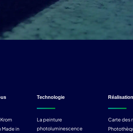
ous
Technologie
Réalisatio
liKrom
La peinture
Carte des r
photoluminescence
 Made in
Photothèq