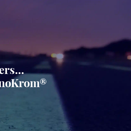
gers…
minoKrom®