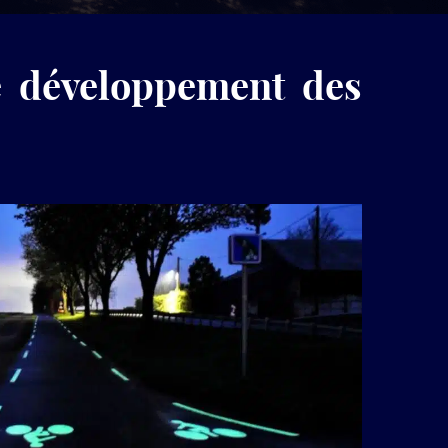
produits
LuminoKrom®
 développement des