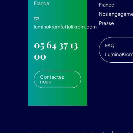
France
France
Nos engageme
Presse
luminokrom[at]olikrom.com
05 64 37 13
FAQ
00
LuminoKro
Contactez
nous