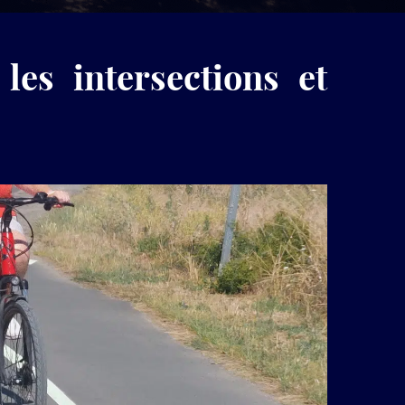
produits
LuminoKrom®
les intersections et