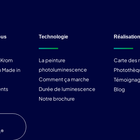
ous
Technologie
Réalisatio
liKrom
La peinture
Carte des r
photoluminescence
 Made in
Photothèq
Comment ça marche
Témoigna
nts
Durée de luminescence
Blog
Notre brochure
m®