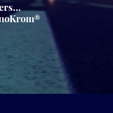
gers…
minoKrom®