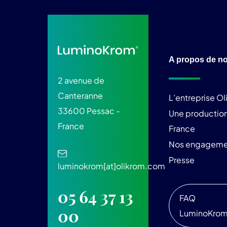
A propos de n
2 avenue de
Canteranne
L’entreprise O
33600 Pessac -
Une production
France
France
Nos engageme
Presse
luminokrom[at]olikrom.com
05 64 37 13
FAQ
00
LuminoKro