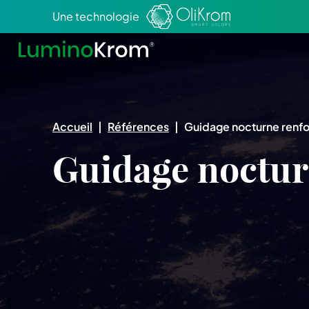
Aller au texte
Aller au menu
Une technologie
Accueil
|
Références
|
Guidage nocturne renf
Guidage noctur