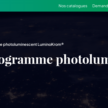
Nos catalogues
Demande
e photoluminescent LuminoKrom®
togramme photolum