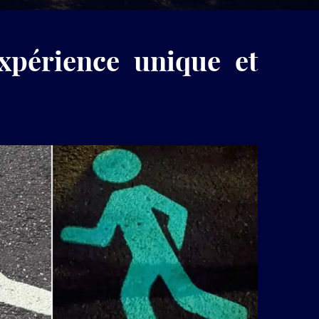
produits
LuminoKrom®
périence unique et