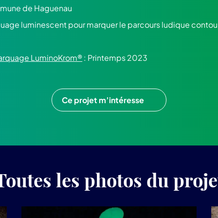
mune de Haguenau
uage luminescent pour marquer le parcours ludique contour
 marquage LuminoKrom®
: Printemps 2023
Ce projet m’intéresse
Toutes les photos du proje