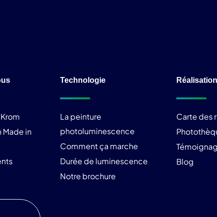
ous
Technologie
Réalisatio
liKrom
La peinture
Carte des r
photoluminescence
 Made in
Photothèq
Comment ça marche
Témoigna
nts
Durée de luminescence
Blog
Notre brochure