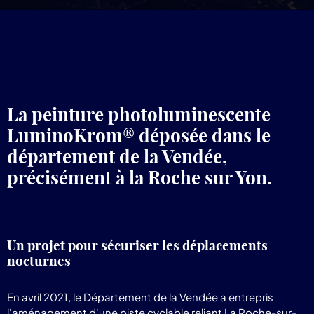
pr
Lum
La peinture photoluminescente
LuminoKrom® déposée dans le
département de la Vendée,
précisément à la Roche sur Yon.
Un projet pour sécuriser les déplacements
nocturnes
En avril 2021, le Département de la Vendée a entrepris
l'aménagement d'une piste cyclable reliant La Roche-sur-