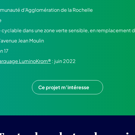
munauté d’Agglomération de la Rochelle
e
e cyclable dans une zone verte sensible, en remplacement d
 l’avenue Jean Moulin
on 17
 marquage LuminoKrom®
: juin 2022
Ce projet m’intéresse