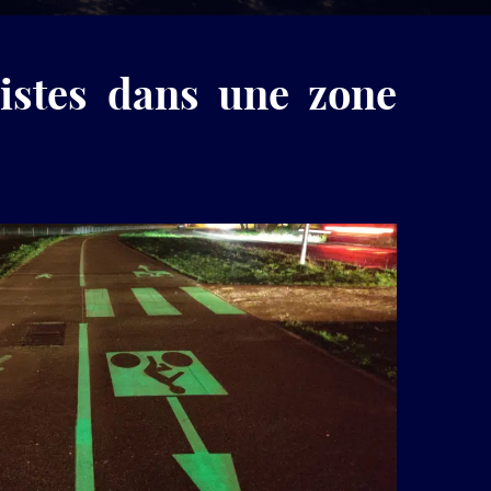
produits
LuminoKrom®
istes dans une zone