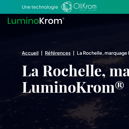
Aller au texte
Aller au menu
Une technologie
Accueil
|
Références
|
La Rochelle, marquage
La Rochelle, m
LuminoKrom®