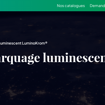
Nos catalogues
Demande
 luminescent LuminoKrom®
arquage luminesce