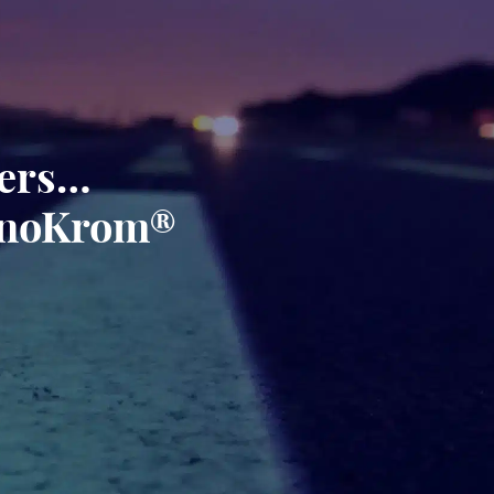
gers…
minoKrom®