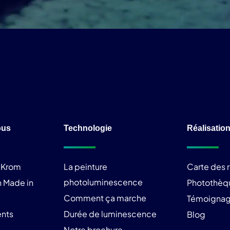
ous
Technologie
Réalisatio
liKrom
La peinture
Carte des r
photoluminescence
 Made in
Photothèq
Comment ça marche
Témoigna
nts
Durée de luminescence
Blog
Notre brochure