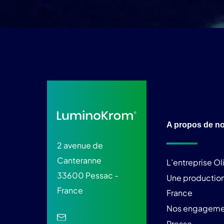
A propos de n
2 avenue de
Canteranne
L’entreprise O
33600 Pessac -
Une production
France
France
Nos engageme
Presse