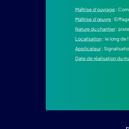
Maîtrise d’ouvrage
: Com
Maîtrise d’œuvre
: Eiffag
Nature du chantier
: pist
Localisation
: le long de
Applicateur
: Signalisati
Date de réalisation du