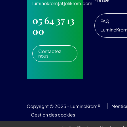
luminokrom[at]olikrom.com
05 64 37 13
FAQ
00
LuminoKro
Contactez
nous
Copyright © 2025 - LuminoKrom®
Mentio
Gestion des cookies