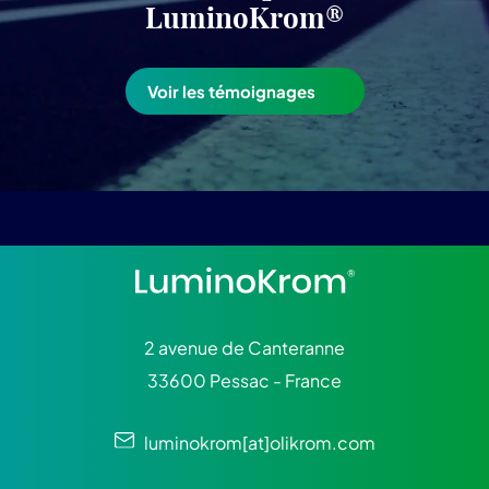
LuminoKrom®
Voir les témoignages
2 avenue de Canteranne
33600 Pessac - France
luminokrom[at]olikrom.com