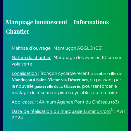
Marquage luminescent – Informations
Chantier
Maîtrise d’ouvrage
: Montluçon AGGLO (03)
Nature du chantier
: Marquage des rives en 10 cm sur
voie verte
Localisation
: Tronçon cyclable reliant 𝐥𝐞 𝐜𝐞𝐧𝐭𝐫𝐞-𝐯𝐢𝐥𝐥𝐞 𝐝𝐞
𝐌𝐨𝐧𝐭𝐥𝐮𝐜̧𝐨𝐧 𝐚̀ 𝐒𝐚𝐢𝐧𝐭-𝐕𝐢𝐜𝐭𝐨𝐫 𝐯𝐢𝐚 𝐃𝐞́𝐬𝐞𝐫𝐭𝐢𝐧𝐞𝐬, en passant par
la nouvelle 𝐩𝐚𝐬𝐬𝐞𝐫𝐞𝐥𝐥𝐞 𝐝𝐞 𝐥𝐚 𝐆𝐥𝐚𝐜𝐞𝐫𝐢𝐞, pour renforcer le
maillage du réseau de pistes cyclables du territoire.
Applicateur
: AXimum Agence Pont du Château (63)
®
Date de réalisation du marquage LuminoKrom
: Avril
2024