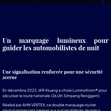
pr
Lum
Un marquage lumineux pour
guider les automobilistes de nuit
Une signalisation renforcée pour une sécurité
accrue
En décembre 2023, JKR Kluang a choisi LuminoKrom® pour
sécuriser la route nationale J26 (Jln Simpang Renggam).
Réalisé par AHN VERTEX, ce double marquage routier
photoluminescent permet aux automobilistes de mieux