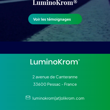
LuminoKrom®
Voir les témoignages
2 avenue de Canteranne
33600 Pessac - France
luminokrom[at]olikrom.com