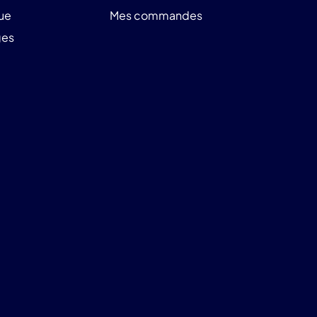
ue
Mes commandes
ges