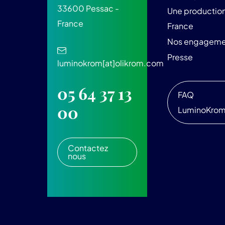
33600 Pessac -
Une production
France
France
Nos engageme
Presse
luminokrom[at]olikrom.com
05 64 37 13
FAQ
00
LuminoKro
Contactez
nous