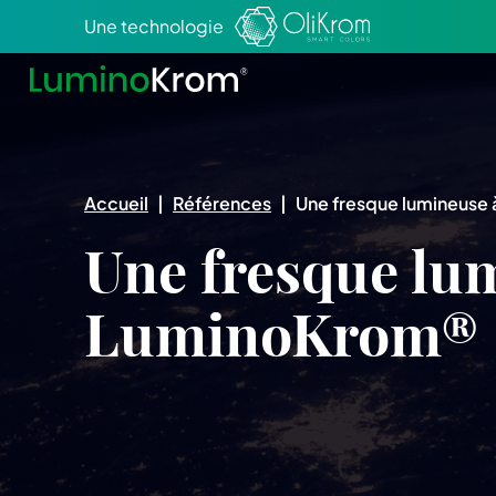
Aller au texte
Aller au menu
Une technologie
Accueil
|
Références
|
Une fresque lumineuse
Une fresque lu
LuminoKrom®