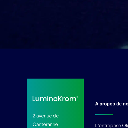
A propos de n
2 avenue de
Canteranne
L’entreprise O