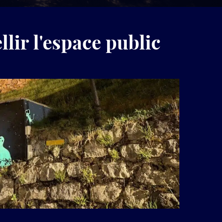
produits
LuminoKrom®
ir l'espace public