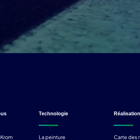
ous
Technologie
Réalisatio
liKrom
La peinture
Carte des r