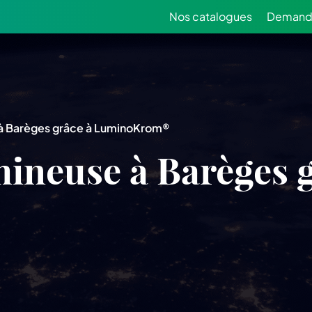
Nos catalogues
Demande
 à Barèges grâce à LuminoKrom®
mineuse à Barèges g