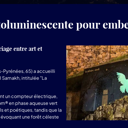
oluminescente pour embell
iage entre art et
-Pyrénées, 65) a accueilli
 Samakh, intitulée "La
ont un compteur électrique,
rom® en phase aqueuse vert
ls et poétiques, tandis que la
e, évoquant une forêt céleste