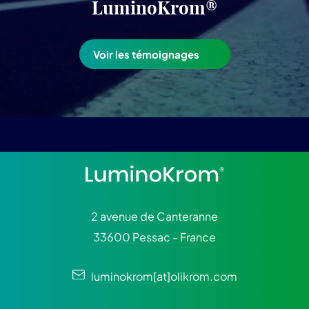
LuminoKrom®
Voir les témoignages
2 avenue de Canteranne
33600 Pessac - France
luminokrom[at]olikrom.com