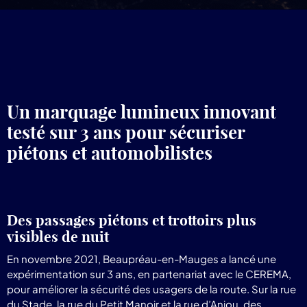
pr
Lum
Un marquage lumineux innovant
testé sur 3 ans pour sécuriser
piétons et automobilistes
Des passages piétons et trottoirs plus
visibles de nuit
En novembre 2021, Beaupréau-en-Mauges a lancé une
expérimentation sur 3 ans, en partenariat avec le CEREMA,
pour améliorer la sécurité des usagers de la route. Sur la rue
du Stade, la rue du Petit Manoir et la rue d’Anjou, des