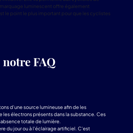
produits
. Ce marquage luminescent offre également
LuminoKrom®
st le point le plus important pour que les cyclistes
z notre FAQ
ons d'une source lumineuse afin de les
te les électrons présents dans la substance. Ces
e absence totale de lumière.
du jour ou à l'éclairage artificiel. C'est