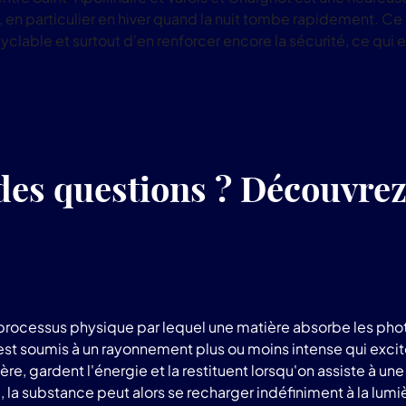
uit, en particulier en hiver quand la nuit tombe rapidement
cyclable et surtout d'en renforcer encore la sécurité, ce qui e
des questions ? Découvre
rocessus physique par lequel une matière absorbe les phot
 est soumis à un rayonnement plus ou moins intense qui exci
e, gardent l'énergie et la restituent lorsqu'on assiste à un
a substance peut alors se recharger indéfiniment à la lumière 