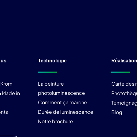
ous
Technologie
Réalisatio
liKrom
La peinture
Carte des r
photoluminescence
 Made in
Photothèq
Comment ça marche
Témoigna
nts
Durée de luminescence
Blog
Notre brochure