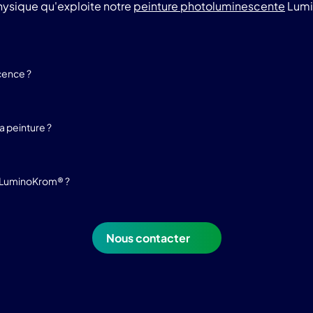
sique qu'exploite notre
peinture photoluminescente
Lumi
cence ?
 peinture ?
e LuminoKrom® ?
Nous contacter