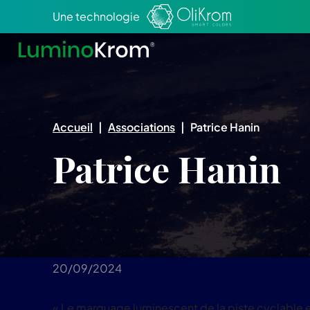
Aller au texte
Aller au menu
Une technologie
Accueil
|
Associations
|
Patrice Hanin
Patrice Hanin
20/09/2024
« Le marquage luminescent de la piste cyclable ent