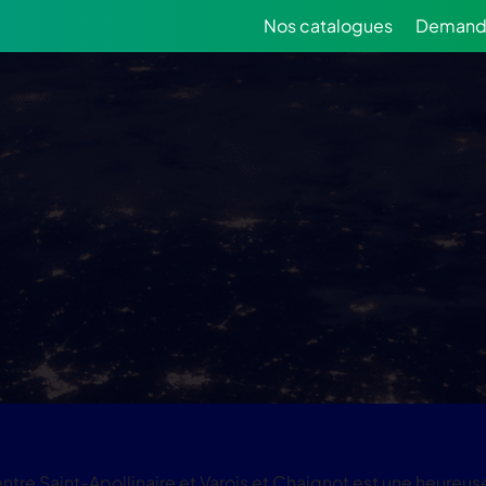
Nos catalogues
Demande
re Saint-Apollinaire et Varois et Chaignot est une heureuse 