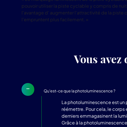
pouvoir utiliser la piste cyclable y compris de n
l'avantage d' augmenter l'attractivité de la piste 
l'empruntent plus facilement. »
Vous avez 
Qu'est-ce que la photoluminescence ?
La photoluminescence est un p
réémettre. Pour cela, le corps
derniers emmagasinent la lumièr
Grâce à la photoluminescence, l