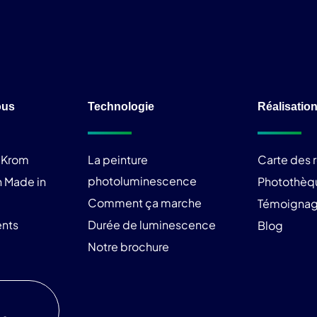
ous
Technologie
Réalisatio
liKrom
La peinture
Carte des r
photoluminescence
 Made in
Photothèq
Comment ça marche
Témoigna
nts
Durée de luminescence
Blog
Notre brochure