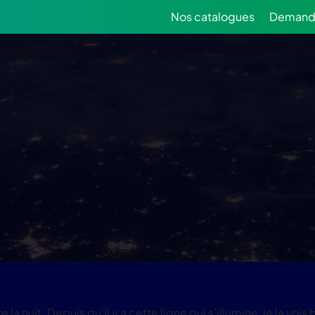
Nos catalogues
Demande
 la nuit. Depuis qu’il y a cette ligne qui s’illumine, je la vo