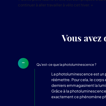
continuer à aller travailler à vélo cet hiver. »
Vous avez 
Qu'est-ce que la photoluminescence ?
La photoluminescence est un p
réémettre. Pour cela, le corps
derniers emmagasinent la lumièr
Grâce à la photoluminescence, l
exactement ce phénomène phy