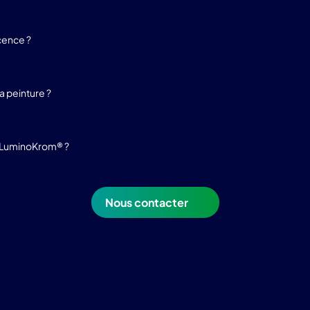
cence ?
 peinture ?
e LuminoKrom® ?
Nous contacter