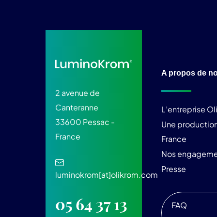
A propos de n
2 avenue de
Canteranne
L’entreprise O
33600 Pessac -
Une production
France
France
Nos engageme
Presse
luminokrom[at]olikrom.com
05 64 37 13
FAQ