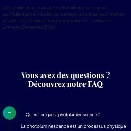
pr
«Très judicieuse réalisation. Mon fils qui roule quasi
Lum
quotidiennement à vélo sur ce trajet apprécie le confort et
la visibilité des nouveaux aménagements. »
(Source :
LinkedIn Entreprise BSM)
Vous avez des questions ?
Découvrez notre FAQ
Qu'est-ce que la photoluminescence ?
La photoluminescence est un processus physique