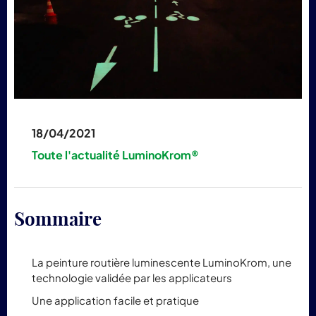
pr
Lum
18/04/2021
Toute l'actualité LuminoKrom®
Sommaire
La peinture routière luminescente LuminoKrom, une
technologie validée par les applicateurs
Une application facile et pratique