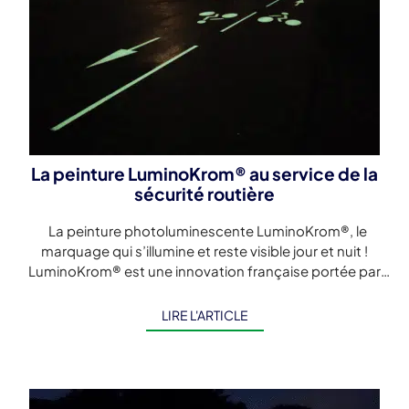
La peinture LuminoKrom® au service de la
sécurité routière
La peinture photoluminescente LuminoKrom®, le
marquage qui s’illumine et reste visible jour et nuit !
LuminoKrom® est une innovation française portée par
la start-up OliKrom. C’est la première peinture routière
photoluminescente, […]
LIRE L'ARTICLE