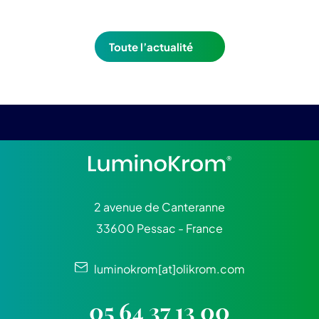
Toute l’actualité
2 avenue de Canteranne
33600 Pessac - France
luminokrom[at]olikrom.com
05 64 37 13 00