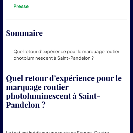
pr
Presse
Lum
Sommaire
Quel retour d’expérience pour le marquage routier
photoluminescent à Saint-Pandelon ?
Quel retour d’expérience pour le
marquage routier
photoluminescent à Saint-
Pandelon ?
Le test est inédit sur une route en France. Quatre