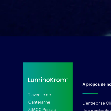
A propos de n
2 avenue de
Canteranne
L’entreprise O
33600 Pessac -
Une production