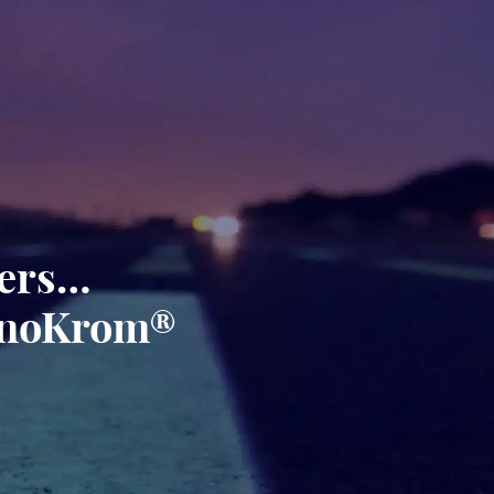
gers…
minoKrom®