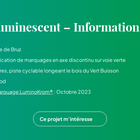
uminescent – Information
ie de Bruz
ication de marquages en axe discontinu sur voie verte
res, piste cyclable longeant le bois du Vert Buisson
rod
 marquage LuminoKrom®
: Octobre 2023
Ce projet m’intéresse