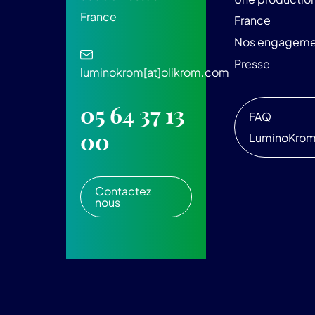
France
France
Nos engageme
Presse
luminokrom[at]olikrom.com
05 64 37 13
FAQ
00
LuminoKro
Contactez
nous