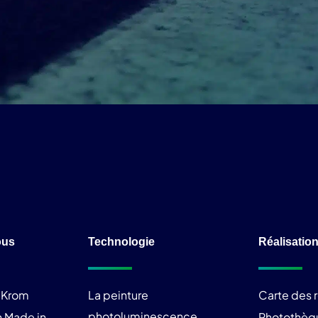
ous
Technologie
Réalisatio
liKrom
La peinture
Carte des r
photoluminescence
 Made in
Photothèq