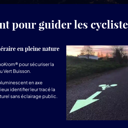
 pour guider les cyclistes
éraire en pleine nature
inoKrom® pour sécuriser la
u Vert Buisson.
oluminescent en axe
ux identifier leur tracé la
urel sans éclairage public.