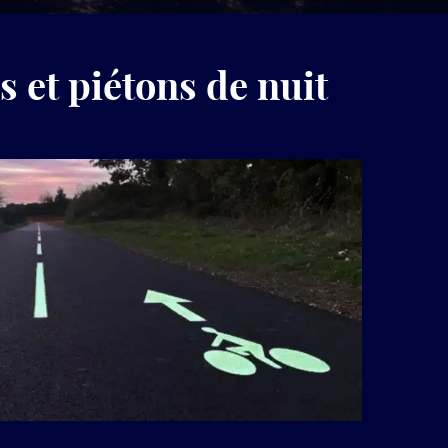
produits
LuminoKrom®
 et piétons de nuit