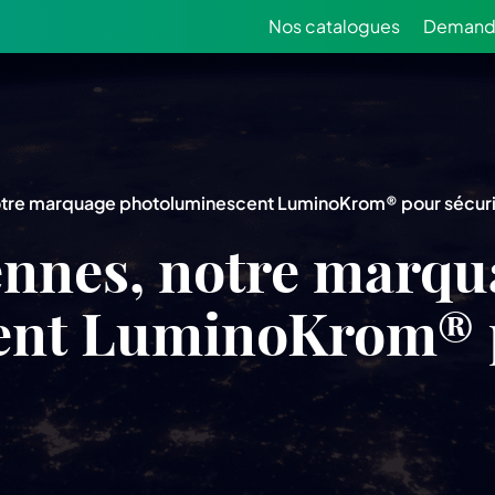
Nos catalogues
Demande
otre marquage photoluminescent LuminoKrom® pour sécuris
ennes, notre marqu
ent LuminoKrom® p