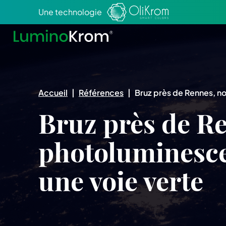
Aller au texte
Aller au menu
Une technologie
Accueil
|
Références
|
Bruz près de Rennes, n
Bruz près de R
photoluminesc
une voie verte