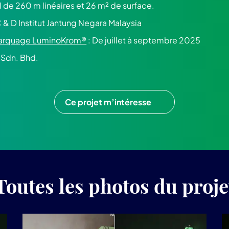
al de 260 m linéaires et 26 m² de surface.
C & D Institut Jantung Negara Malaysia
 marquage LuminoKrom®
: De juillet à septembre 2025
 Sdn. Bhd.
Ce projet m’intéresse
Toutes les photos du proje