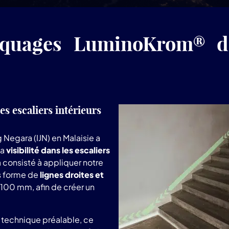
rquages LuminoKrom® dan
s escaliers intérieurs
g Negara (IJN) en Malaisie a
la
visibilité dans les escaliers
 a consisté à appliquer notre
s forme de
lignes droites et
 100 mm, afin de créer un
te technique préalable, ce