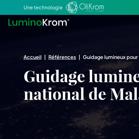
Aller au texte
Aller au menu
Une technologie
Accueil
|
Références
|
Guidage lumineux pour le
Guidage lumineu
national de Mal