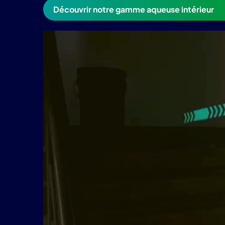
Découvrir notre gamme aqueuse intérieur
Lecteur
vidéo