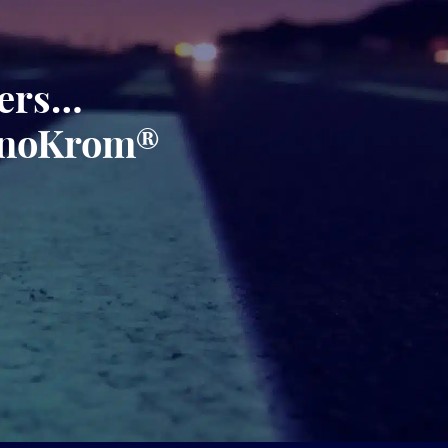
gers…
minoKrom®