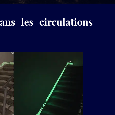
produits
LuminoKrom®
s les circulations