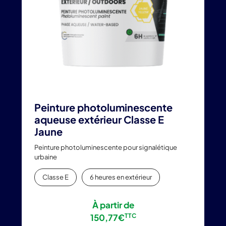
choisies
sur
la
page
du
produit
Peinture photoluminescente
aqueuse extérieur Classe E
Jaune
Peinture photoluminescente pour signalétique
urbaine
Classe E
6 heures en extérieur
À partir de
150,77
€
TTC