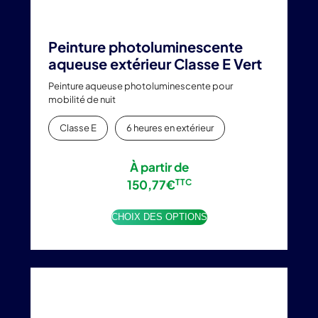
Peinture photoluminescente
aqueuse extérieur Classe E Vert
Peinture aqueuse photoluminescente pour
mobilité de nuit
Classe E
6 heures en extérieur
À partir de
150,77
€
TTC
CHOIX DES OPTIONS
Ce
produit
a