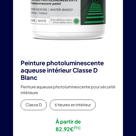
choisies
sur
la
page
du
produit
Peinture photoluminescente
aqueuse intérieur Classe D
Blanc
Peinture aqueuse photoluminescente pour sécurité
intérieure
Classe D
6 heures en intérieur
À partir de
82,92
€
TTC