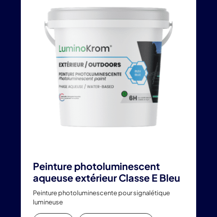
plusieurs
variations.
Les
options
peuvent
être
choisies
sur
la
page
du
produit
Peinture photoluminescent
aqueuse extérieur Classe E Bleu
Peinture photoluminescente pour signalétique
lumineuse