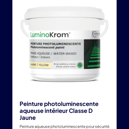
plusieurs
variations.
Les
options
peuvent
être
choisies
sur
la
page
du
produit
Peinture photoluminescente
aqueuse intérieur Classe D
Jaune
Peinture aqueuse photoluminescente pour sécurité