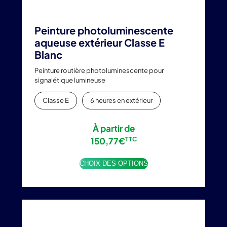
Peinture photoluminescente
aqueuse extérieur Classe E
Blanc
Peinture routière photoluminescente pour
signalétique lumineuse
Classe E
6 heures en extérieur
À partir de
150,77
€
TTC
CHOIX DES OPTIONS
Ce
produit
a