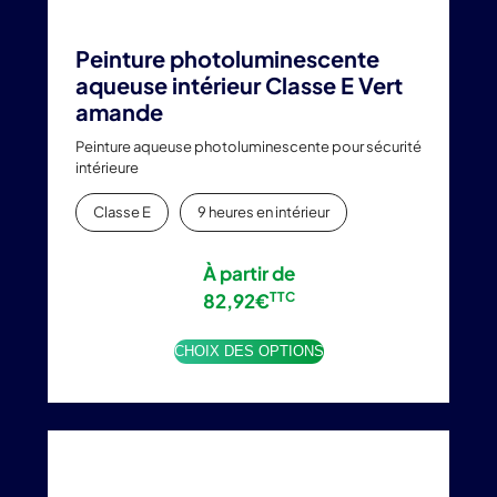
Peinture photoluminescente
aqueuse intérieur Classe E Vert
amande
Peinture aqueuse photoluminescente pour sécurité
intérieure
Classe E
9 heures en intérieur
À partir de
82,92
€
TTC
CHOIX DES OPTIONS
Ce
produit
a