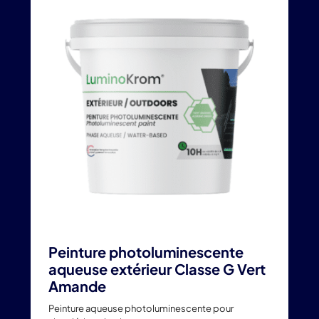
plusieurs
variations.
Les
options
peuvent
être
choisies
sur
la
page
du
produit
Peinture photoluminescente
aqueuse extérieur Classe G Vert
Amande
Peinture aqueuse photoluminescente pour