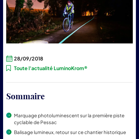
pr
Lum
28/09/2018
Toute l'actualité LuminoKrom®
Sommaire
Marquage photoluminescent sur la première piste
cyclable de Pessac
Balisage lumineux, retour sur ce chantier historique