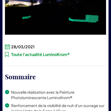
pr
Lum
28/03/2021
Toute l'actualité LuminoKrom®
Sommaire
Nouvelle réalisation avec la Peinture
Photoluminescente LuminoKrom®
Renforcement de la visibilité de nuit d'un ouvrage sur
la Voie Verte de la Seine à l'Eure